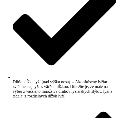
Dlhšia dĺžka lyží (nad výšku nosa). – Ako skúsený lyžiar
zvládnete aj lyže s väčšou dĺžkou. Dôležité je, že máte na
výber z väčšieho množstva druhov lyžiarskych štýlov, lyží a
teda aj z rozdielnych dĺžok lyží.