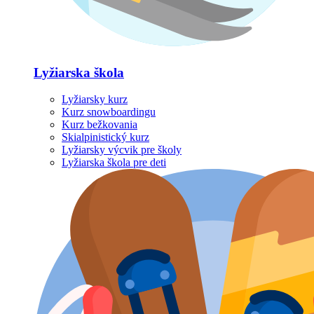
Lyžiarska škola
Lyžiarsky kurz
Kurz snowboardingu
Kurz bežkovania
Skialpinistický kurz
Lyžiarsky výcvik pre školy
Lyžiarska škola pre deti