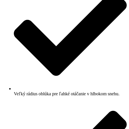
Veľký rádius oblúka pre ľahké otáčanie v hlbokom snehu.