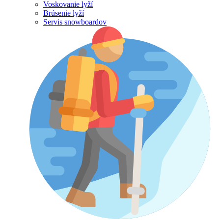
Voskovanie lyží
Brúsenie lyží
Servis snowboardov