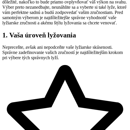
dôležité, nakoľko to bude priamo ovplyvňovať váš výkon na svahu.
Výber preto nezanedbajte, neunáhlite sa a vyberte si také lyže, ktoré
vám perfektne sadnú a budú zodpovedať vašim zručnostiam. Pred
samotným výberom je najdôležitejšie správne vyhodnotiť vaše
lyžiarske zručnosti a akému štýlu lyžovania sa chcete venovať.
1. Vaša úroveň lyžovania
Nepreceňte, avšak ani nepodceňte vaše lyžiarske skúsenosti.
Správne zadefinovanie vašich zručností je najdôležitejším krokom
pri výbere tých správnych lyží.