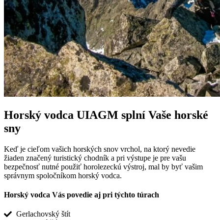
Horský vodca UIAGM splní Vaše horské
sny
Keď je cieľom vašich horských snov vrchol, na ktorý nevedie
žiaden značený turistický chodník a pri výstupe je pre vašu
bezpečnosť nutné použiť horolezeckú výstroj, mal by byť vašim
správnym spoločníkom horský vodca.
Horský vodca Vás povedie aj pri týchto túrach
Gerlachovský štít