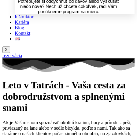
Potrebujete si oddýchnuť od davov alebo vyskúšať
niečo nové? Nech už chcete čokoľvek, radi Vám
ponúkneme program na mieru.
Inštruktori
Kariéra
Blog
Kontakt
X
rezervácia
Leto v Tatrách - Vaša cesta za
dobrodružstvom a splnenými
snami
Ak je Vašim snom spoznávať okolitú krajinu, hory a prírodu - peši,
priviazaný na lane alebo v sedle bicykla, poďte s nami. Tak ako sa
staráme o našich klientov počas zimného obdobia, na zjazdovkách,