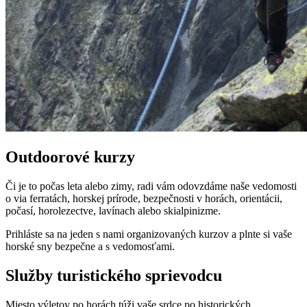
Outdoorové kurzy
Či je to počas leta alebo zimy, radi vám odovzdáme naše vedomosti
o via ferratách, horskej prírode, bezpečnosti v horách, orientácii,
počasí, horolezectve, lavínach alebo skialpinizme.
Prihláste sa na jeden s nami organizovaných kurzov a plnte si vaše
horské sny bezpečne a
s vedomosťami.
Služby turistického sprievodcu
Miesto výletov po horách túži vaše srdce po historických