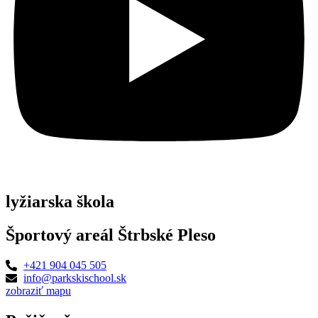
lyžiarska škola
Športový areál Štrbské Pleso
+421 904 045 505
info@parkskischool.sk
zobraziť mapu