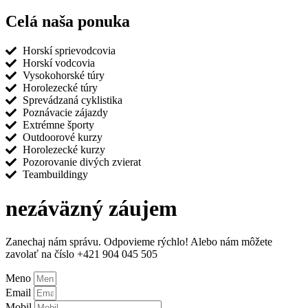
Celá naša ponuka
Horskí sprievodcovia
Horskí vodcovia
Vysokohorské túry
Horolezecké túry
Sprevádzaná cyklistika
Poznávacie zájazdy
Extrémne športy
Outdoorové kurzy
Horolezecké kurzy
Pozorovanie divých zvierat
Teambuildingy
nezáväzný záujem
Zanechaj nám správu. Odpovieme rýchlo! Alebo nám môžete
zavolať na číslo +421 904 045 505
Meno
Email
Mobil