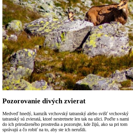
Pozorovanie divých zvierat
Medveď hnedý, kamzík vrchovský tatranský alebo svišť vrchovský
tatranský sú zvieratá, ktoré nestretnete len tak na ulici. Poďte s nami
do ich prirodzeného prostredia a pozorujte, kde žijú, ako sa pri tom
správajú a čo robiť na to, aby ste ich nerušili.