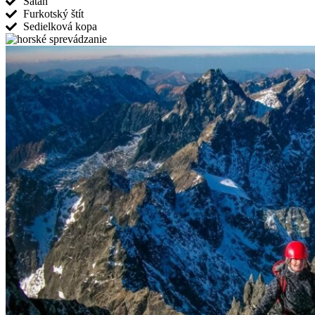
Satan
Furkotský štít
Sedielková kopa