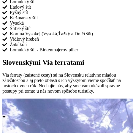
Lomnický štít
Ľadový štít
Pyšný štít
Kežmarský štít
Vysoká
Štrbský štít
Koruna Vysokej (Vysoká,Ťažký a Dračí štít)
Vidlový hrebeň
Žabí kôň
Lomnický štít - Birkenmajerov pilier
Slovenskými Via ferratami
Via ferraty (zaistené cesty) sú na Slovensku relatívne mladou
záležitosťou a aj preto oblasti s ich výskytom vieme spočítať na
prstoch dvoch rúk. Nechajte nás, aby sme vám ukázali správne
postupy pri tomto u nás novom spôsobe turistiky.