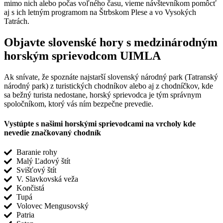
mimo nich alebo počas voľného času, vieme návštevníkom pomôcť
aj s ich letným programom na Štrbskom Plese a vo Vysokých
Tatrách.
Objavte slovenské hory s medzinárodným
horským sprievodcom UIMLA
Ak snívate, že spoznáte najstarší slovenský národný park (Tatranský
národný park) z turistických chodníkov alebo aj z chodníčkov, kde
sa bežný turista nedostane, horský sprievodca je tým správnym
spoločníkom, ktorý vás ním bezpečne prevedie.
Vystúpte s našimi horskými sprievodcami na vrcholy kde
nevedie značkovaný chodník
Baranie rohy
Malý Ľadový štít
Svišťový štít
V. Slavkovská veža
Končistá
Tupá
Volovec Mengusovský
Patria