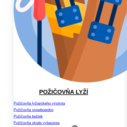
POŽIČOVŇA LYŽÍ
Požičovňa lyžiarskeho výstroja
Požičovňa snowboardov
Požičovňa bežiek
Požičovňa skialp vybavenia