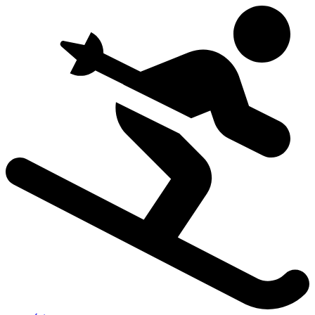
Preskočiť
na
obsah