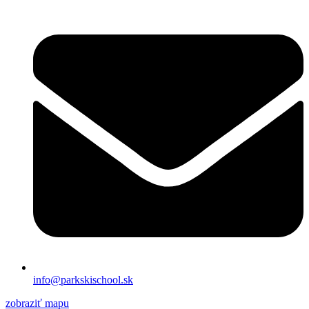
info@parkskischool.sk
zobraziť mapu