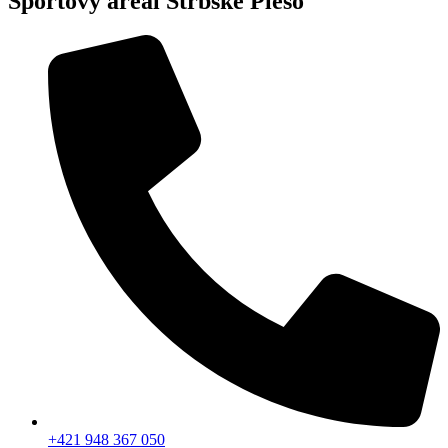
Športový areál Štrbské Pleso
+421 948 367 050