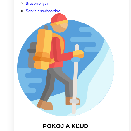
Brúsenie lyží
Servis snowboardov
POKOJ A KĽUD