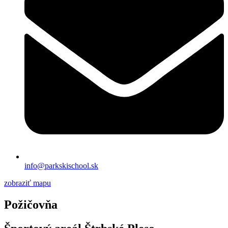
info@parkskischool.sk
zobraziť mapu
Požičovňa