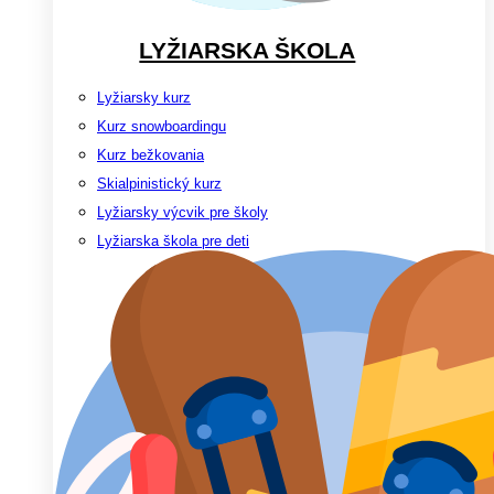
LYŽIARSKA ŠKOLA
Lyžiarsky kurz
Kurz snowboardingu
Kurz bežkovania
Skialpinistický kurz
Lyžiarsky výcvik pre školy
Lyžiarska škola pre deti