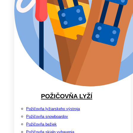
POŽIČOVŇA LYŽÍ
Požičovňa lyžiarskeho výstroja
Požičovňa snowboardov
Požičovňa bežiek
Požičovňa skialp vybavenia