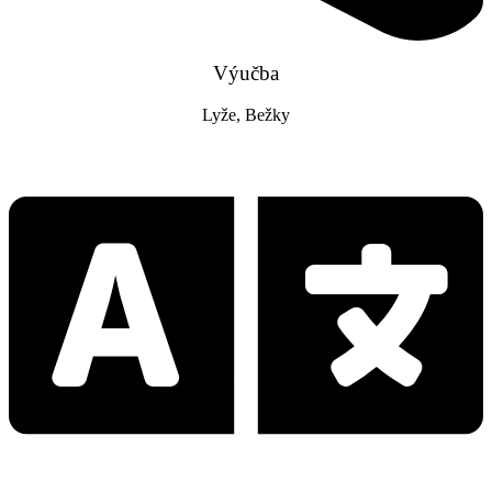
Výučba
Lyže, Bežky