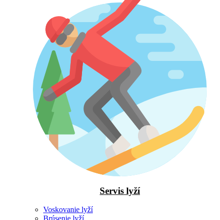
Servis lyží
Voskovanie lyží
Brúsenie lyží