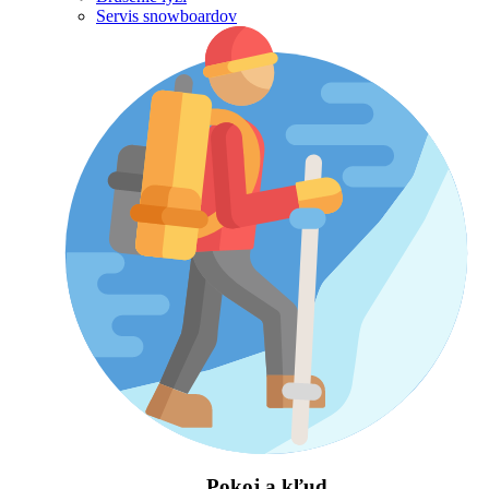
Servis snowboardov
Pokoj a kľud