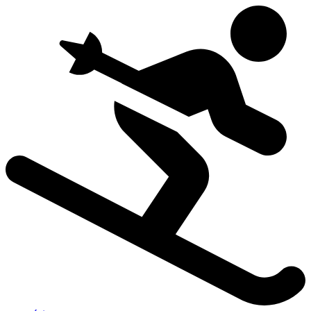
Preskočiť
na
obsah