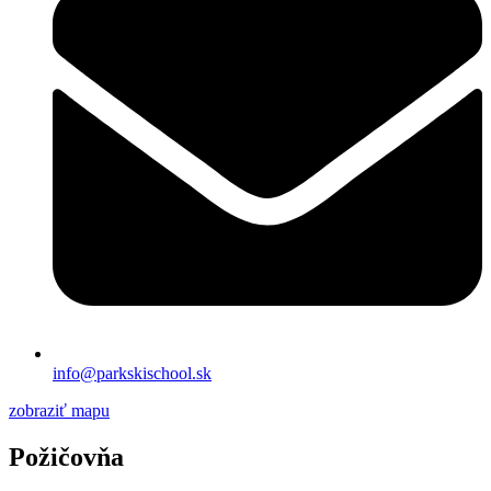
info@parkskischool.sk
zobraziť mapu
Požičovňa