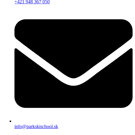
+421 948 367 050
info@parkskischool.sk